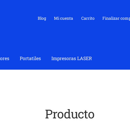
Blog
Mi cuenta
Carrito
Finalizar com
ores
Portatiles
Impresoras LASER
Producto