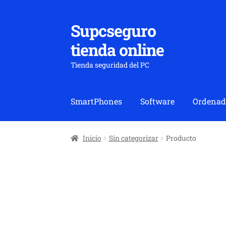
Supcseguro
Ir
Ir
a
al
tienda online
la
contenido
navegación
Tienda seguridad del PC
SmartPhones
Software
Ordenad
Inicio
Sin categorizar
Producto