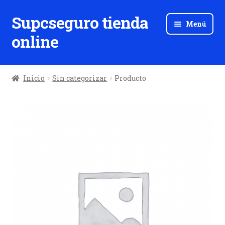
Supcseguro tienda
Ir
Ir
Menú
a
al
online
la
contenido
navegación
Inicio
Sin categorizar
Producto