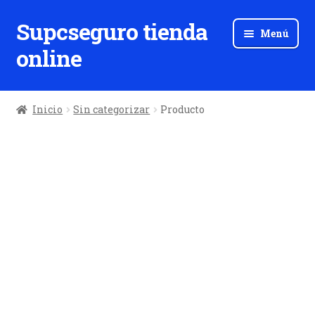
Supcseguro tienda
Ir
Ir
Menú
a
al
online
la
contenido
navegación
Inicio
Sin categorizar
Producto