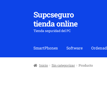
Supcseguro
Ir
Ir
a
al
tienda online
la
contenido
navegación
Tienda seguridad del PC
SmartPhones
Software
Ordenad
Inicio
Sin categorizar
Producto