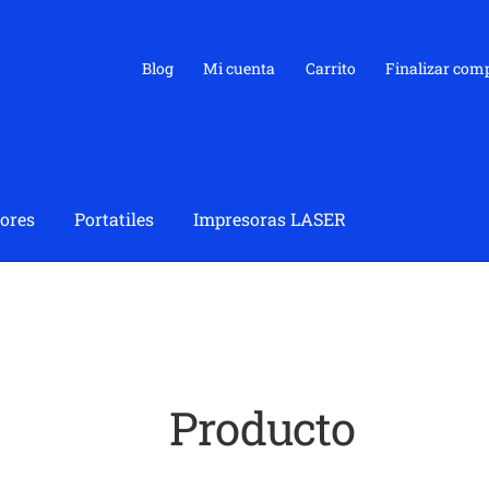
Blog
Mi cuenta
Carrito
Finalizar com
ores
Portatiles
Impresoras LASER
Producto