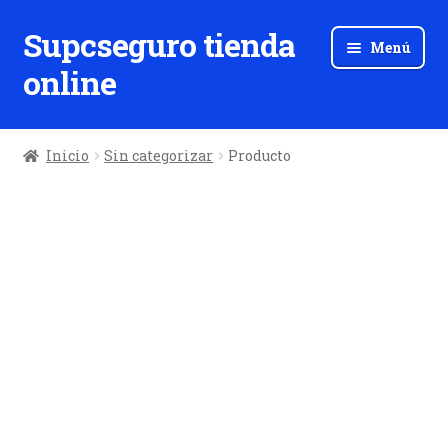
Supcseguro tienda
Ir
Ir
Menú
a
al
online
la
contenido
navegación
Inicio
Sin categorizar
Producto