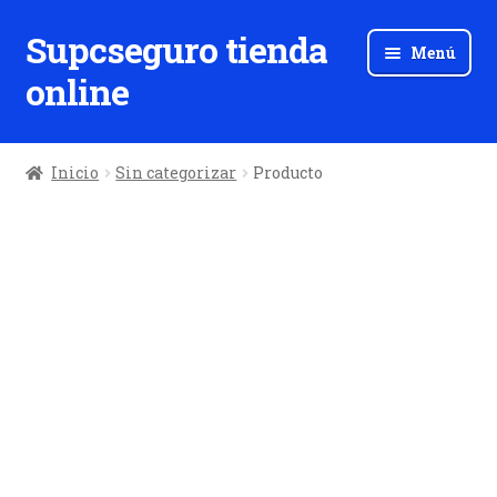
Supcseguro tienda
Ir
Ir
Menú
a
al
online
la
contenido
navegación
Inicio
Sin categorizar
Producto