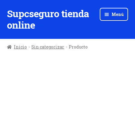
Supcseguro tienda
Ir
Ir
Menú
a
al
online
la
contenido
navegación
Inicio
Sin categorizar
Producto