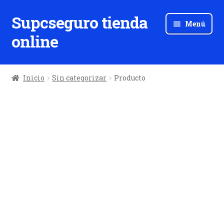
Supcseguro tienda
Ir
Ir
Menú
a
al
online
la
contenido
navegación
Inicio
Sin categorizar
Producto