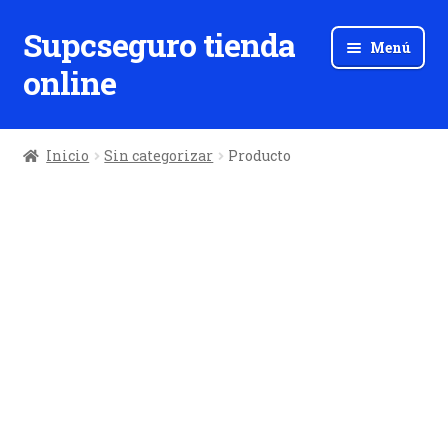
Supcseguro tienda
Ir
Ir
Menú
a
al
online
la
contenido
navegación
Inicio
Sin categorizar
Producto