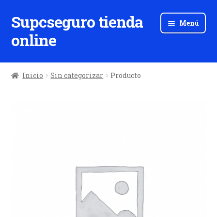
Supcseguro tienda
Ir
Ir
Menú
a
al
online
la
contenido
navegación
Inicio
Sin categorizar
Producto