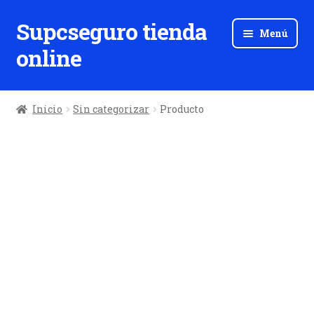
Supcseguro tienda
Ir
Ir
Menú
a
al
online
la
contenido
navegación
Inicio
Sin categorizar
Producto