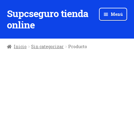
Supcseguro tienda
Ir
Ir
Menú
a
al
online
la
contenido
navegación
Inicio
Sin categorizar
Producto