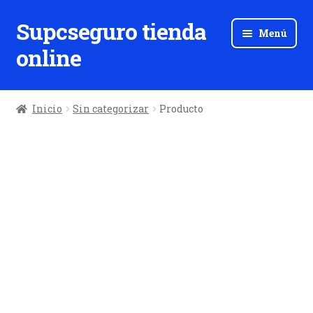
Supcseguro tienda
Ir
Ir
Menú
a
al
online
la
contenido
navegación
Inicio
Sin categorizar
Producto