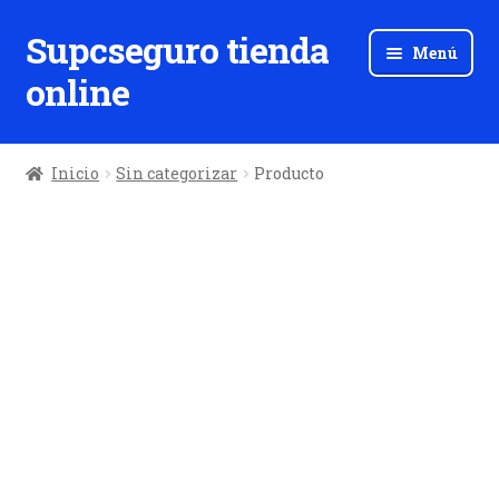
Supcseguro tienda
Ir
Ir
Menú
a
al
online
la
contenido
navegación
Inicio
Sin categorizar
Producto