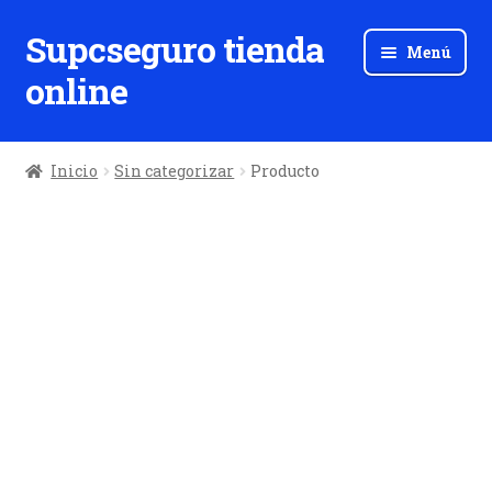
Supcseguro tienda
Ir
Ir
Menú
a
al
online
la
contenido
navegación
Inicio
Sin categorizar
Producto