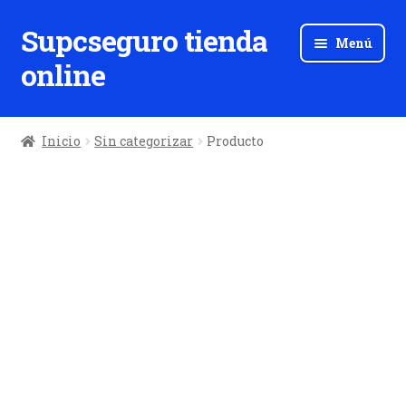
Supcseguro tienda
Ir
Ir
Menú
a
al
online
la
contenido
navegación
Inicio
Sin categorizar
Producto