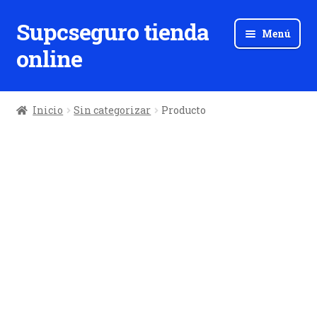
Supcseguro tienda
Ir
Ir
Menú
a
al
online
la
contenido
navegación
Inicio
Sin categorizar
Producto