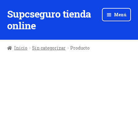
Supcseguro tienda
Ir
Ir
Menú
a
al
online
la
contenido
navegación
Inicio
Sin categorizar
Producto