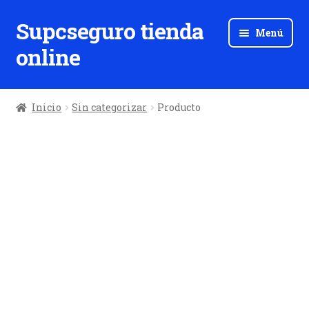
Supcseguro tienda
Ir
Ir
Menú
a
al
online
la
contenido
navegación
Inicio
Sin categorizar
Producto