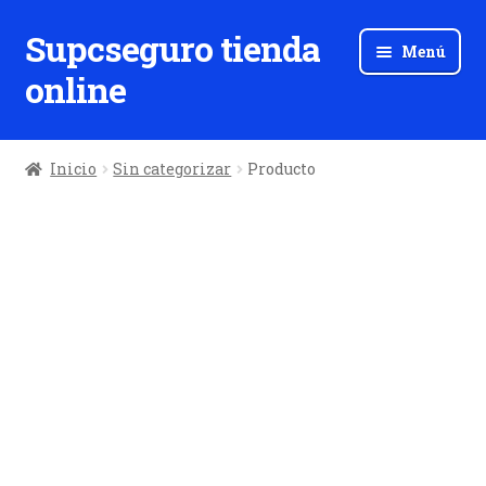
Supcseguro tienda
Ir
Ir
Menú
a
al
online
la
contenido
navegación
Inicio
Sin categorizar
Producto