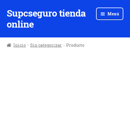
Supcseguro tienda
Ir
Ir
Menú
a
al
online
la
contenido
navegación
Inicio
Sin categorizar
Producto