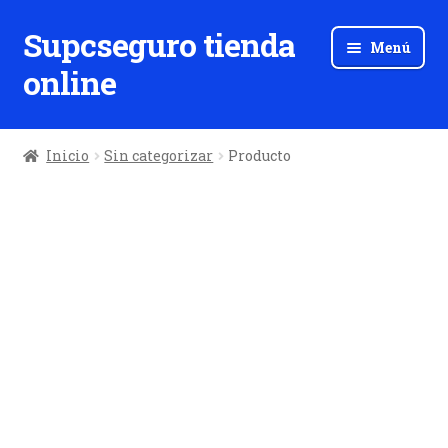
Supcseguro tienda
Ir
Ir
Menú
a
al
online
la
contenido
navegación
Inicio
Sin categorizar
Producto