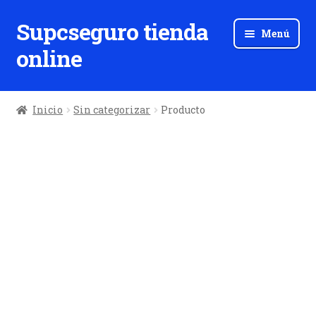
Supcseguro tienda
Ir
Ir
Menú
a
al
online
la
contenido
navegación
Inicio
Sin categorizar
Producto