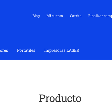
Blog
Mi cuenta
Carrito
Finalizar com
ores
Portatiles
Impresoras LASER
Producto