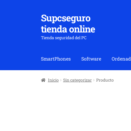
Supcseguro
Ir
Ir
a
al
tienda online
la
contenido
navegación
Tienda seguridad del PC
SmartPhones
Software
Ordenad
Inicio
Sin categorizar
Producto