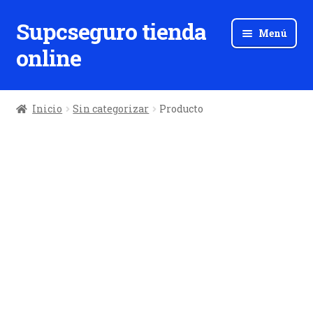
Supcseguro tienda
Ir
Ir
Menú
a
al
online
la
contenido
navegación
Inicio
Sin categorizar
Producto