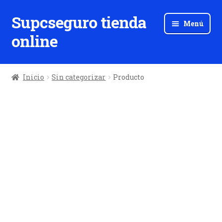
Supcseguro tienda
Ir
Ir
Menú
a
al
online
la
contenido
navegación
Inicio
Sin categorizar
Producto